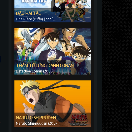
ĐẢO HẢI TẶC
One Piece (Luffy) (1999)
THÁM TỬ LỪNG DANH CONAN
Detective Conan (2005)
NARUTO SHIPPUDEN
Hà (Phần 3)
Naruto Shippuuden (2007)