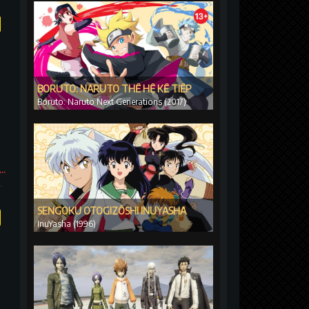
BORUTO: NARUTO THẾ HỆ KẾ TIẾP
Boruto: Naruto Next Generations (2017)
 Nguyệt Thần Kiếm (Phần 2)
s (Season 2)
SENGOKU OTOGIZŌSHI INUYASHA
InuYasha (1996)