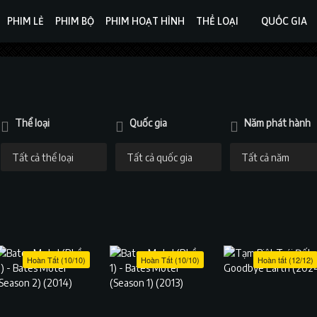
PHIM LẺ
PHIM BỘ
PHIM HOẠT HÌNH
THỂ LOẠI
QUỐC GIA
Thể loại
Quốc gia
Năm phát hành
Hoàn Tất (10/10)
Hoàn Tất (10/10)
Hoàn tất (12/12)