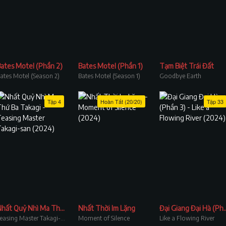
ates Motel (Phần 2)
Bates Motel (Phần 1)
Tạm Biệt Trái Đất
ates Motel (Season 2)
Bates Motel (Season 1)
Goodbye Earth
Tập 4
Hoàn Tất (20/20)
Tập 33
Nhất Quỷ Nhì Ma Thứ Ba Takagi
Nhất Thời Im Lặng
Đại Giang Đại 
Teasing Master Takagi-san
Moment of Silence
Like a Flowing River