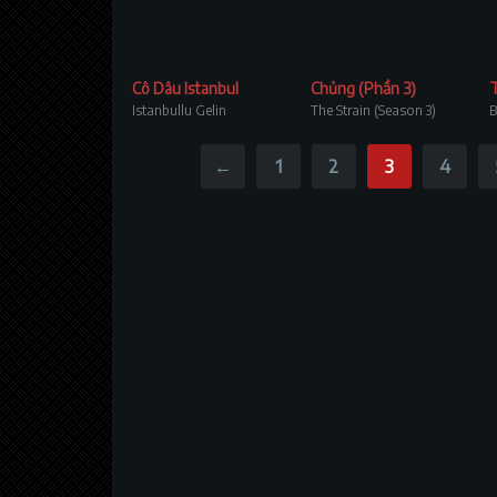
Cô Dâu Istanbul
Chủng (Phần 3)
Istanbullu Gelin
The Strain (Season 3)
B
←
1
2
3
4