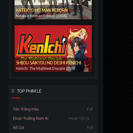
KATEKYO HITMAN REBORN
Katekyo Hitman Reborn (2006)
SHIJOU SAIKYOU NO DESHI KENICHI
KenIchi: The Mightiest Disciple (2013)
TOP PHIM LẺ
Tiệc Trăng Máu
Full
Đoạn Trường Nam Ai
Hoàn Tất (46/46)
Bố Già
Full