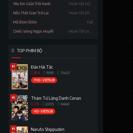
Yêu Em Giữa Trời Xanh
Hoàn tất (47/47)
Nếu Thời Gian Trở Lại
Hoàn tất (51/51)
Mộ Đom Đóm
Full
Chiếc Vòng Ngọc Huyết
Hoàn Tất (40/40)
TOP PHIM BỘ
#1
Đảo Hải Tặc
8.0
1999
71407
FHD - VIETSUB
#2
Thám Tử Lừng Danh Conan
7.0
2005
64341
HD - VIETSUB
#3
Naruto Shippuden