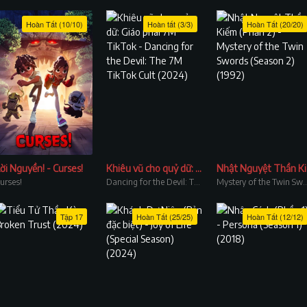
Hoàn Tất (10/10)
Hoàn tất (3/3)
Hoàn Tất (20/20)
ời Nguyền! - Curses!
Khiêu vũ cho quỷ dữ: Giáo phái 7M TikTok
Nhật
urses!
Dancing for the Devil: The 7M TikTok Cult
Mystery of the Twin Sword
Tập 17
Hoàn Tất (25/25)
Hoàn Tất (12/12)