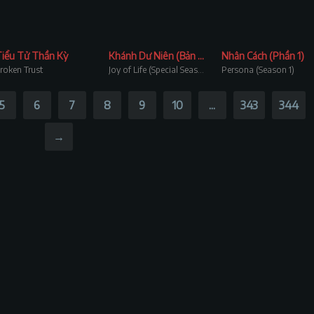
Tiểu Tử Thần Kỳ
Khánh Dư Niên (Bản đặc biệt)
Nhân Cách (Phần 1)
roken Trust
Joy of Life (Special Season)
Persona (Season 1)
5
6
7
8
9
10
...
343
344
→