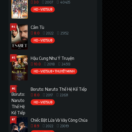
3.0
2007
40435
HD - VIETSUB
#4
Cầm Tù
8.0
2022
25152
HD - VIETSUB
#5
Hậu Cung Như Ý Truyện
10.0
2018
24513
HD - VIETSUB + THUYẾT MINH
#6
Boruto: Naruto Thế Hệ Kế Tiếp
8.0
2017
22631
HD - VIETSUB
#7
Chiếc Bật Lửa Và Váy Công Chúa
8.9
2022
23019