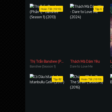
Hoàn Tất (10/10)
Tập 6
Thị Trấn Banshee (Phần 1)
Thách Mà Dám Yêu
L
Banshee (Season 1)
Dare to Love Me
C
Tập 82
Hoàn Tất (10/10)