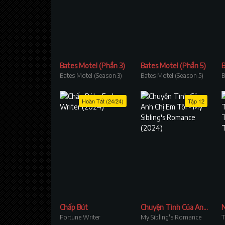
Bates Motel (Phần 3)
Bates Motel (Phần 5)
B
Bates Motel (Season 3)
Bates Motel (Season 5)
B
Hoàn Tất (24/24)
Tập 12
Chấp Bút
Chuyện Tình Của Anh Chị Em Tôi
Fortune Writer
My Sibling's Romance