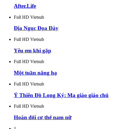
After.Life
Full HD Vietsub
Địa Ngục Đọa Đày
Full HD Vietsub
Yêu em khi gặp
Full HD Vietsub
Một tuần nắng hạ
Full HD Vietsub
Ỷ Thiên Đồ Long Ký: Ma giáo giáo chủ
Full HD Vietsub
Hoán đổi cơ thể nam nữ
1