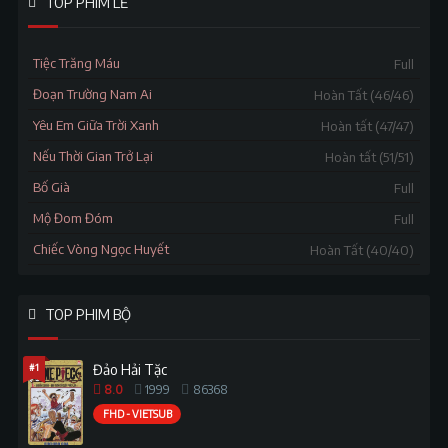
TOP PHIM LẺ
Tiệc Trăng Máu
Full
Đoạn Trường Nam Ai
Hoàn Tất (46/46)
Yêu Em Giữa Trời Xanh
Hoàn tất (47/47)
Nếu Thời Gian Trở Lại
Hoàn tất (51/51)
Bố Già
Full
Mộ Đom Đóm
Full
Chiếc Vòng Ngọc Huyết
Hoàn Tất (40/40)
TOP PHIM BỘ
#1
Đảo Hải Tặc
8.0
1999
86368
FHD - VIETSUB