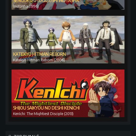
SENGOKU OTOGIZŌSHI INUYASHA
InuYasha (1996)
KATEKYO HITMAN REBORN
Katekyo Hitman Reborn (2006)
SHIJOU SAIKYOU NO DESHI KENICHI
KenIchi: The Mightiest Disciple (2013)