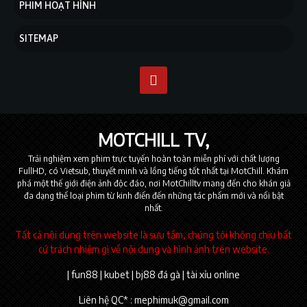
PHIM HOẠT HÌNH
SITEMAP
MOTCHILL TV
Trải nghiệm xem phim trực tuyến hoàn toàn miễn phí với chất lượng
FullHD, có Vietsub, thuyết minh và lồng tiếng tốt nhất tại MotChill. Khám
phá một thế giới điện ảnh độc đáo, nơi MotChilltv mang đến cho khán giả
đa dạng thể loại phim từ kinh điển đến những tác phẩm mới và nổi bật
nhất.
Tất cả nội dung trên website là sưu tầm, chúng tôi không chịu bất
cứ trách nhiệm gì về nội dung và hình ảnh trên website.
|
fun88
|
kubet
|
bj88 đá gà
|
tài xỉu online
Liên hệ QC* :
mephimuk@gmail.com