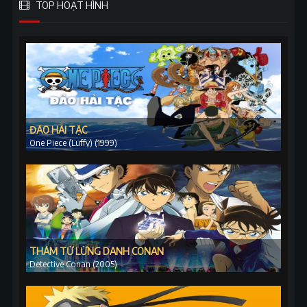
TOP HOẠT HÌNH
ĐẢO HẢI TẶC
One Piece (Luffy) (1999)
THÁM TỬ LỪNG DANH CONAN
Detective Conan (2005)