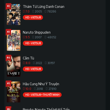
#2
Thám Tử Lừng Danh Conan
7.0
2005
78286
HD - VIETSUB
#3
Naruto Shippuden
9.5
2007
48052
HD - VIETSUB
#4
Cầm Tù
8.0
2022
30197
HD - VIETSUB
#5
Hậu Cung Như Ý Truyện
10.0
2018
27810
HD - VIETSUB + THUYẾT MINH
#6
Boruto: Naruto Thế Hệ Kế Tiếp