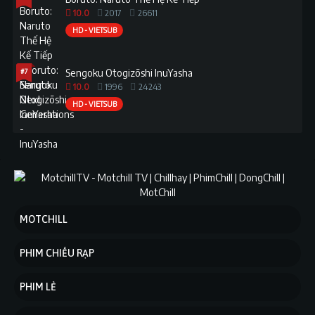
10.0
2017
26611
HD - VIETSUB
#7
Sengoku Otogizōshi InuYasha
10.0
1996
24243
HD - VIETSUB
MOTCHILL
PHIM CHIẾU RẠP
PHIM LẺ