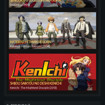
SENGOKU OTOGIZŌSHI INUYASHA
InuYasha (1996)
KATEKYO HITMAN REBORN
Katekyo Hitman Reborn (2006)
SHIJOU SAIKYOU NO DESHI KENICHI
KenIchi: The Mightiest Disciple (2013)