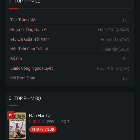
TOP PHIM LẺ
Tiệc Trăng Máu
Full
Đoạn Trường Nam Ai
Hoàn Tất (46/46)
Yêu Em Giữa Trời Xanh
Hoàn tất (47/47)
Nếu Thời Gian Trở Lại
Hoàn tất (51/51)
Bố Già
Full
Chiếc Vòng Ngọc Huyết
Hoàn Tất (40/40)
Mộ Đom Đóm
Full
TOP PHIM BỘ
#1
Đảo Hải Tặc
10.0
1999
90171
FHD - VIETSUB