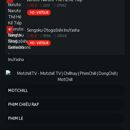
10.0
2017
27982
HD - VIETSUB
#7
Sengoku Otogizōshi InuYasha
10.0
1996
25748
HD - VIETSUB
MOTCHILL
PHIM CHIẾU RẠP
PHIM LẺ