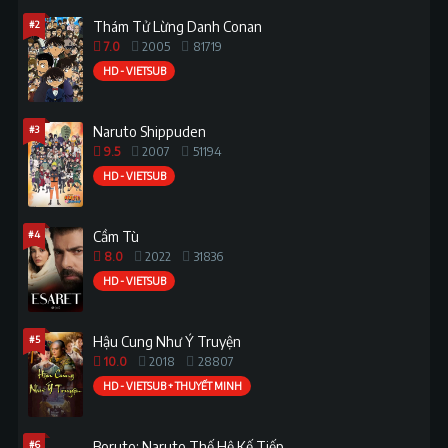
#2
Thám Tử Lừng Danh Conan
7.0
2005
81719
HD - VIETSUB
#3
Naruto Shippuden
9.5
2007
51194
HD - VIETSUB
#4
Cầm Tù
8.0
2022
31836
HD - VIETSUB
#5
Hậu Cung Như Ý Truyện
10.0
2018
28807
HD - VIETSUB + THUYẾT MINH
#6
Boruto: Naruto Thế Hệ Kế Tiếp