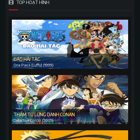
TOP HOẠT HÌNH
ĐẢO HẢI TẶC
One Piece (Luffy) (1999)
THÁM TỬ LỪNG DANH CONAN
Detective Conan (2005)