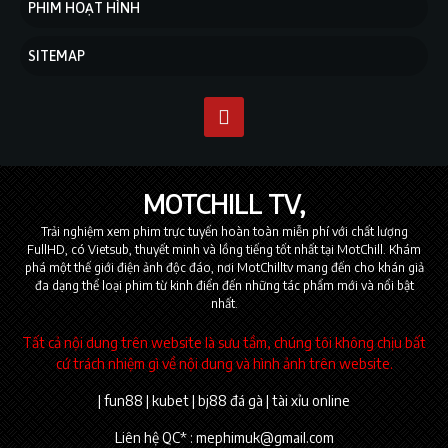
PHIM HOẠT HÌNH
SITEMAP
MOTCHILL TV
Trải nghiệm xem phim trực tuyến hoàn toàn miễn phí với chất lượng
FullHD, có Vietsub, thuyết minh và lồng tiếng tốt nhất tại MotChill. Khám
phá một thế giới điện ảnh độc đáo, nơi MotChilltv mang đến cho khán giả
đa dạng thể loại phim từ kinh điển đến những tác phẩm mới và nổi bật
nhất.
Tất cả nội dung trên website là sưu tầm, chúng tôi không chịu bất
cứ trách nhiệm gì về nội dung và hình ảnh trên website.
|
fun88
|
kubet
|
bj88 đá gà
|
tài xỉu online
Liên hệ QC* :
mephimuk@gmail.com