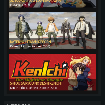
SENGOKU OTOGIZŌSHI INUYASHA
InuYasha (1996)
KATEKYO HITMAN REBORN
Katekyo Hitman Reborn (2006)
SHIJOU SAIKYOU NO DESHI KENICHI
KenIchi: The Mightiest Disciple (2013)