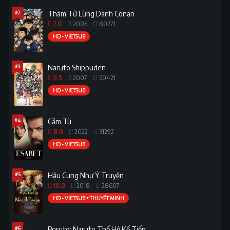
#2
Thám Tử Lừng Danh Conan
7.0
2005
80271
HD - VIETSUB
#3
Naruto Shippuden
9.5
2007
50421
HD - VIETSUB
#4
Cầm Tù
8.0
2022
31292
HD - VIETSUB
#5
Hậu Cung Như Ý Truyện
10.0
2018
28607
HD - VIETSUB + THUYẾT MINH
#6
Boruto: Naruto Thế Hệ Kế Tiếp