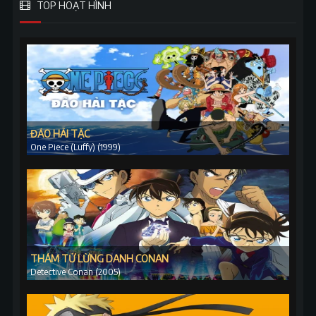
TOP HOẠT HÌNH
ĐẢO HẢI TẶC
One Piece (Luffy) (1999)
THÁM TỬ LỪNG DANH CONAN
Detective Conan (2005)