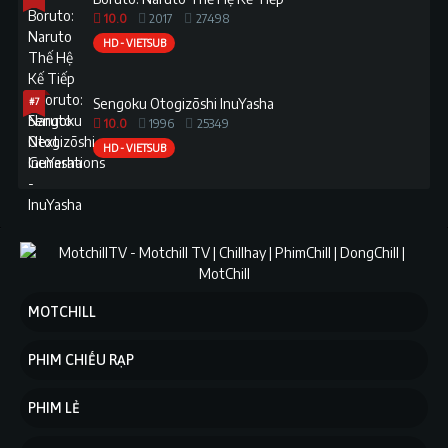
10.0
2017
27498
HD - VIETSUB
#7
Sengoku Otogizōshi InuYasha
10.0
1996
25349
HD - VIETSUB
MOTCHILL
PHIM CHIẾU RẠP
PHIM LẺ