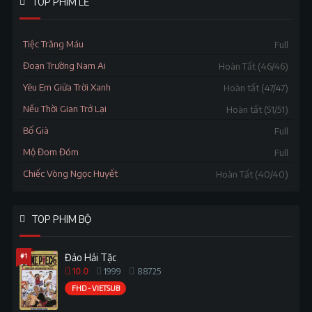
TOP PHIM LẺ
Tiệc Trăng Máu
Full
Đoạn Trường Nam Ai
Hoàn Tất (46/46)
Yêu Em Giữa Trời Xanh
Hoàn tất (47/47)
Nếu Thời Gian Trở Lại
Hoàn tất (51/51)
Bố Già
Full
Mộ Đom Đóm
Full
Chiếc Vòng Ngọc Huyết
Hoàn Tất (40/40)
TOP PHIM BỘ
#1
Đảo Hải Tặc
10.0
1999
88725
FHD - VIETSUB