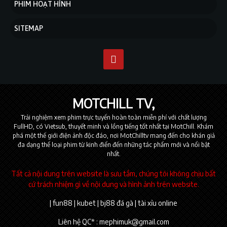
PHIM HOẠT HÌNH
SITEMAP
MOTCHILL TV
Trải nghiệm xem phim trực tuyến hoàn toàn miễn phí với chất lượng
FullHD, có Vietsub, thuyết minh và lồng tiếng tốt nhất tại MotChill. Khám
phá một thế giới điện ảnh độc đáo, nơi MotChilltv mang đến cho khán giả
đa dạng thể loại phim từ kinh điển đến những tác phẩm mới và nổi bật
nhất.
Tất cả nội dung trên website là sưu tầm, chúng tôi không chịu bất
cứ trách nhiệm gì về nội dung và hình ảnh trên website.
|
fun88
|
kubet
|
bj88 đá gà
|
tài xỉu online
Liên hệ QC* :
mephimuk@gmail.com