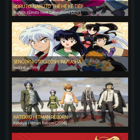
BORUTO: NARUTO THẾ HỆ KẾ TIẾP
Boruto: Naruto Next Generations (2017)
SENGOKU OTOGIZŌSHI INUYASHA
InuYasha (1996)
KATEKYO HITMAN REBORN
Katekyo Hitman Reborn (2006)