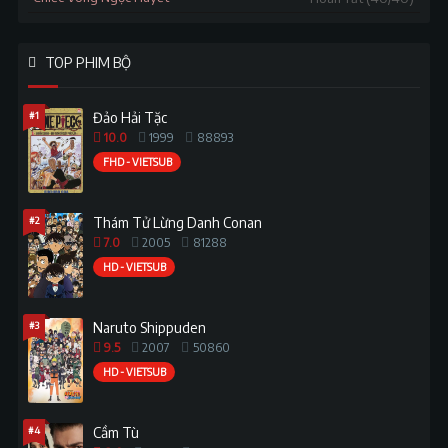
TOP PHIM BỘ
#1
Đảo Hải Tặc
10.0
1999
88893
FHD - VIETSUB
#2
Thám Tử Lừng Danh Conan
7.0
2005
81288
HD - VIETSUB
#3
Naruto Shippuden
9.5
2007
50860
HD - VIETSUB
#4
Cầm Tù