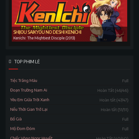
SHIJOU SAIKYOU NO DESHI KENICHI
KenIchi: The Mightiest Disciple (2013)
TOP PHIM LẺ
Tiệc Trăng Máu
Full
Đoạn Trường Nam Ai
Hoàn Tất (46/46)
Yêu Em Giữa Trời Xanh
Hoàn tất (47/47)
Nếu Thời Gian Trở Lại
Hoàn tất (51/51)
Bố Già
Full
Mộ Đom Đóm
Full
Chiếc Vòng Ngọc Huyết
Hoàn Tất (40/40)