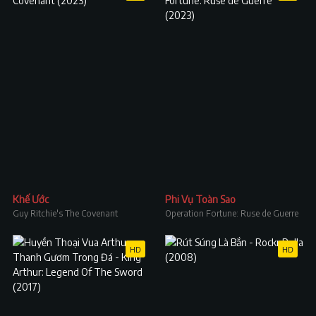
Khế Ước
Phi Vụ Toàn Sao
Guy Ritchie's The Covenant
Operation Fortune: Ruse de Guerre
HD
HD