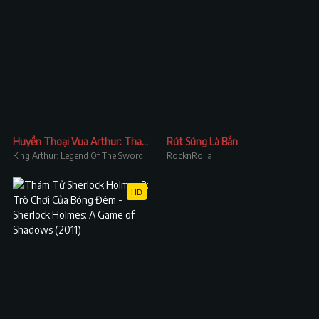
Huyền Thoại Vua Arthur: Thanh Gươm Trong Đá
Rút Súng Là Bắn
King Arthur: Legend Of The Sword
RocknRolla
HD