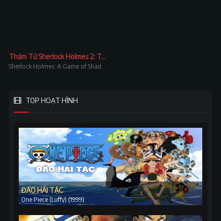
Thám Tử Sherlock Holmes 2: Trò Chơi Của Bóng Đêm
Sherlock Holmes: A Game of Shadows
TOP HOẠT HÌNH
ĐẢO HẢI TẶC
One Piece (Luffy) (1999)