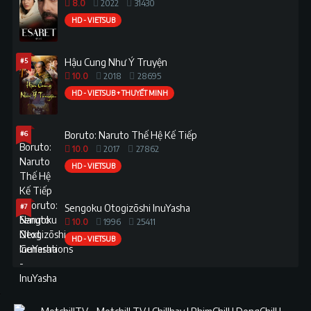
8.0
2022
31430
HD - VIETSUB
#5
Hậu Cung Như Ý Truyện
10.0
2018
28695
HD - VIETSUB + THUYẾT MINH
#6
Boruto: Naruto Thế Hệ Kế Tiếp
10.0
2017
27862
HD - VIETSUB
#7
Sengoku Otogizōshi InuYasha
10.0
1996
25411
HD - VIETSUB