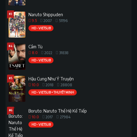
#3
Naruto Shippuden
9.5
2007
51196
HD - VIETSUB
#4
Cầm Tù
8.0
2022
31838
HD - VIETSUB
#5
Hậu Cung Như Ý Truyện
10.0
2018
28808
HD - VIETSUB + THUYẾT MINH
#6
Boruto: Naruto Thế Hệ Kế Tiếp
10.0
2017
27984
HD - VIETSUB