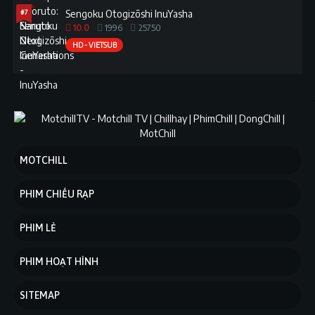
#7
Sengoku Otogizōshi InuYasha
10.0
1996
25750
HD - VIETSUB
MOTCHILL
PHIM CHIẾU RẠP
PHIM LẺ
PHIM HOẠT HÌNH
SITEMAP