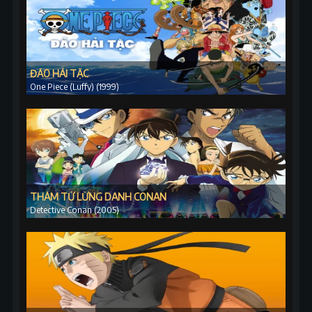
ĐẢO HẢI TẶC
One Piece (Luffy) (1999)
THÁM TỬ LỪNG DANH CONAN
Detective Conan (2005)