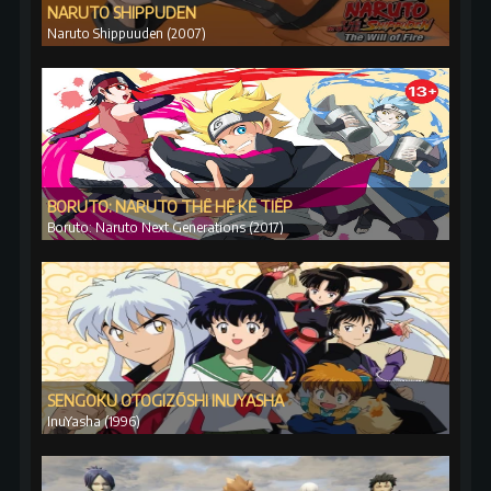
NARUTO SHIPPUDEN
Naruto Shippuuden (2007)
BORUTO: NARUTO THẾ HỆ KẾ TIẾP
Boruto: Naruto Next Generations (2017)
SENGOKU OTOGIZŌSHI INUYASHA
InuYasha (1996)