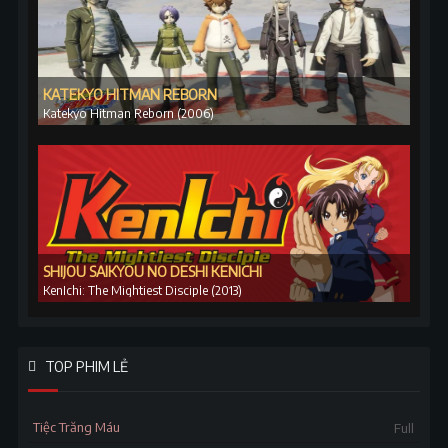
KATEKYO HITMAN REBORN
Katekyo Hitman Reborn (2006)
SHIJOU SAIKYOU NO DESHI KENICHI
KenIchi: The Mightiest Disciple (2013)
TOP PHIM LẺ
Tiệc Trăng Máu
Full