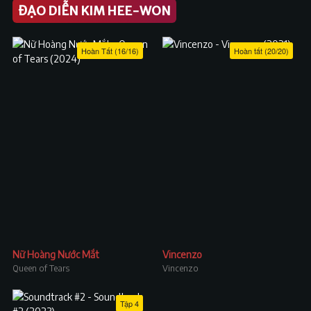
ĐẠO DIỄN KIM HEE-WON
Hoàn Tất (16/16)
Hoàn tất (20/20)
Nữ Hoàng Nước Mắt
Vincenzo
Queen of Tears
Vincenzo
Tập 4