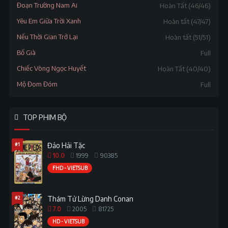
Đoạn Trường Nam Ai
Hoàn Tất (46/46)
Yêu Em Giữa Trời Xanh
Hoàn tất (47/47)
Nếu Thời Gian Trở Lại
Hoàn tất (51/51)
Bố Già
Full
Chiếc Vòng Ngọc Huyết
Hoàn Tất (40/40)
Mộ Đom Đóm
Full
TOP PHIM BỘ
#1
Đảo Hải Tặc
10.0
1999
90385
FHD - VIETSUB
#2
Thám Tử Lừng Danh Conan
7.0
2005
81725
HD - VIETSUB