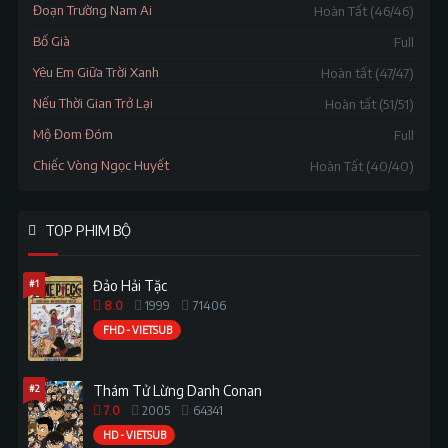
Đoạn Trường Nam Ai
Hoàn Tất (46/46)
Bố Già
Full
Yêu Em Giữa Trời Xanh
Hoàn tất (47/47)
Nếu Thời Gian Trở Lại
Hoàn tất (51/51)
Mộ Đom Đóm
Full
Chiếc Vòng Ngọc Huyết
Hoàn Tất (40/40)
TOP PHIM BỘ
#1
Đảo Hải Tặc
8.0
1999
71406
FHD - VIETSUB
#2
Thám Tử Lừng Danh Conan
7.0
2005
64341
HD - VIETSUB