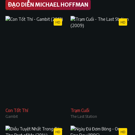
ĐẠO DIỄN MICHAEL HOFFMAN
HD
HD
Con Tốt Thí
Trạm Cuối
Gambit
The Last Station
HD
HD