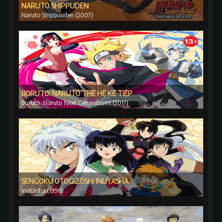
NARUTO SHIPPUDEN
Naruto Shippuuden (2007)
BORUTO: NARUTO THẾ HỆ KẾ TIẾP
Boruto: Naruto Next Generations (2017)
SENGOKU OTOGIZŌSHI INUYASHA
InuYasha (1996)