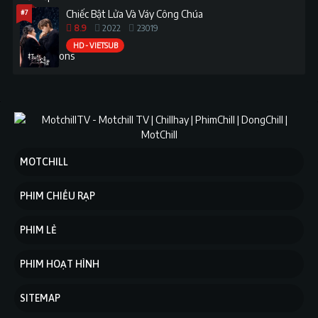
#7
Chiếc Bật Lửa Và Váy Công Chúa
8.9
2022
23019
HD - VIETSUB
MOTCHILL
PHIM CHIẾU RẠP
PHIM LẺ
PHIM HOẠT HÌNH
SITEMAP