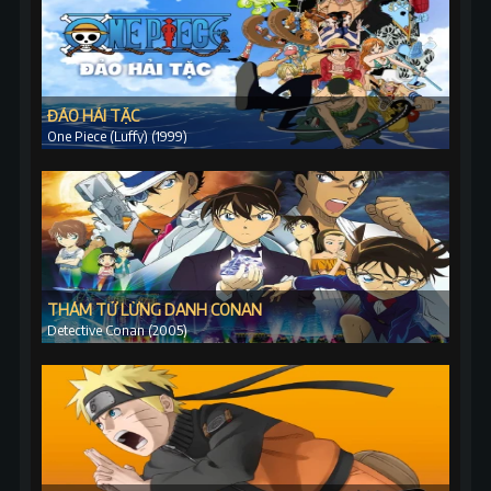
ĐẢO HẢI TẶC
One Piece (Luffy) (1999)
THÁM TỬ LỪNG DANH CONAN
Detective Conan (2005)