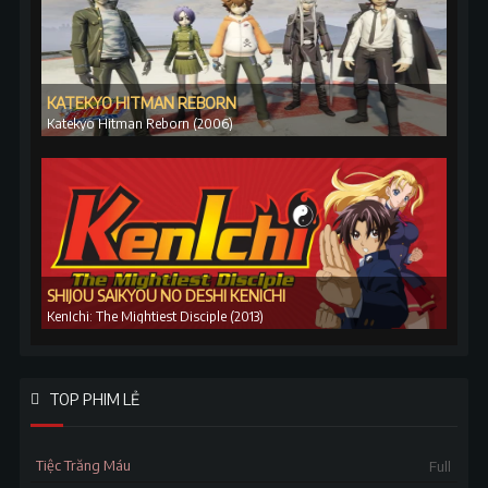
KATEKYO HITMAN REBORN
Katekyo Hitman Reborn (2006)
SHIJOU SAIKYOU NO DESHI KENICHI
KenIchi: The Mightiest Disciple (2013)
TOP PHIM LẺ
Tiệc Trăng Máu
Full