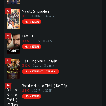
#3
Naruto Shippuden
3.0
2007
40435
HD - VIETSUB
#4
Cầm Tù
8.0
2022
25152
HD - VIETSUB
#5
Hậu Cung Như Ý Truyện
10.0
2018
24513
HD - VIETSUB + THUYẾT MINH
#6
Boruto: Naruto Thế Hệ Kế Tiếp
8.0
2017
22631
HD - VIETSUB