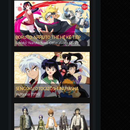
BORUTO: NARUTO THẾ HỆ KẾ TIẾP
Boruto: Naruto Next Generations (2017)
SENGOKU OTOGIZŌSHI INUYASHA
InuYasha (1996)