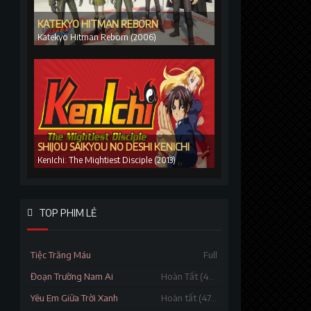
KATEKYO HITMAN REBORN
Katekyo Hitman Reborn (2006)
SHIJOU SAIKYOU NO DESHI KENICHI
KenIchi: The Mightiest Disciple (2013)
TOP PHIM LẺ
Tiệc Trăng Máu
Full
Đoạn Trường Nam Ai
Hoàn Tất (46/46)
Yêu Em Giữa Trời Xanh
Hoàn tất (47/47)