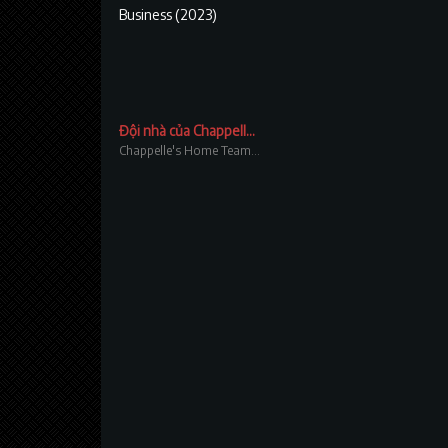
Đội nhà của Chappelle – Luenell: Thị trấn chúng tôi
Chappelle's Home Team - Luenell: Town Business