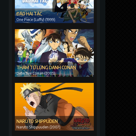
ĐẢO HẢI TẶC
One Piece (Luffy) (1999)
THÁM TỬ LỪNG DANH CONAN
Detective Conan (2005)
NARUTO SHIPPUDEN
Naruto Shippuuden (2007)