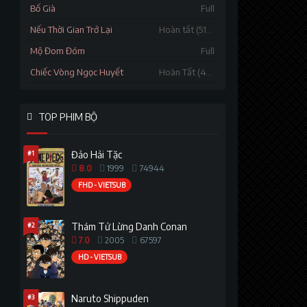
Bố Già
Full
Nếu Thời Gian Trở Lại
Hoàn tất (51/51)
Mộ Đom Đóm
Full
Chiếc Vòng Ngọc Huyết
Hoàn Tất (40/40)
TOP PHIM BỘ
#1
Đảo Hải Tặc
8.0
1999
74944
FHD - VIETSUB
#2
Thám Tử Lừng Danh Conan
7.0
2005
67597
HD - VIETSUB
#3
Naruto Shippuden