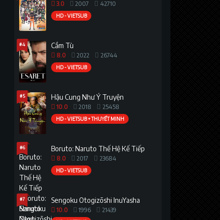
3.0
2007
42710
HD - VIETSUB
#4
Cầm Tù
8.0
2022
26744
HD - VIETSUB
#5
Hậu Cung Như Ý Truyện
10.0
2018
25458
HD - VIETSUB + THUYẾT MINH
#6
Boruto: Naruto Thế Hệ Kế Tiếp
8.0
2017
23684
HD - VIETSUB
#7
Sengoku Otogizōshi InuYasha
10.0
1996
21439