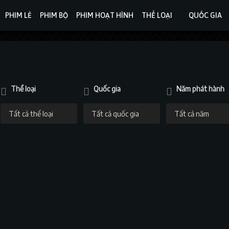
PHIM LẺ
PHIM BỘ
PHIM HOẠT HÌNH
THỂ LOẠI
QUỐC GIA
Thể loại
Quốc gia
Năm phát hành