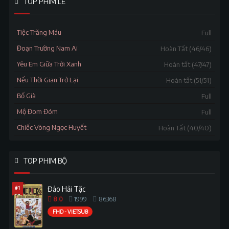
TOP PHIM LẺ
Tiệc Trăng Máu
Full
Đoạn Trường Nam Ai
Hoàn Tất (46/46)
Yêu Em Giữa Trời Xanh
Hoàn tất (47/47)
Nếu Thời Gian Trở Lại
Hoàn tất (51/51)
Bố Già
Full
Mộ Đom Đóm
Full
Chiếc Vòng Ngọc Huyết
Hoàn Tất (40/40)
TOP PHIM BỘ
#1
Đảo Hải Tặc
8.0
1999
86368
FHD - VIETSUB