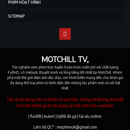
PHIM HOẠT HÌNH
SITEMAP
MOTCHILL TV
Trải nghiệm xem phim trực tuyến hoàn toàn miễn phí với chất lượng
FullHD, có Vietsub, thuyết minh và lồng tiếng tốt nhất tại MotChill. Khám
phá một thế giới điện ảnh độc đáo, nơi MotChilltv mang đến cho khán giả
đa dạng thể loại phim từ kinh điển đến những tác phẩm mới và nổi bật
nhất.
Tất cả nội dung trên website là sưu tầm, chúng tôi không chịu bất
cứ trách nhiệm gì về nội dung và hình ảnh trên website.
|
fun88
|
kubet
|
bj88 đá gà
|
tài xỉu online
Liên hệ QC* :
mephimuk@gmail.com