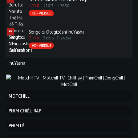
10.0
2017
26612
HD - VIETSUB
#7
Sengoku Otogizōshi InuYasha
10.0
1996
24250
HD - VIETSUB
MOTCHILL
PHIM CHIẾU RẠP
PHIM LẺ