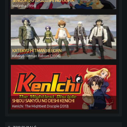
SENGOKU OTOGIZŌSHI INUYASHA
InuYasha (1996)
KATEKYO HITMAN REBORN
Katekyo Hitman Reborn (2006)
SHIJOU SAIKYOU NO DESHI KENICHI
KenIchi: The Mightiest Disciple (2013)