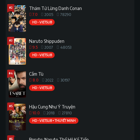
#2
Thám Tử Lừng Danh Conan
7.0
2005
78290
HD - VIETSUB
#3
Naruto Shippuden
9.5
2007
48053
HD - VIETSUB
#4
Cầm Tù
8.0
2022
30197
HD - VIETSUB
#5
Hậu Cung Như Ý Truyện
10.0
2018
27810
HD - VIETSUB + THUYẾT MINH
#6
Boruto: Naruto Thế Hệ Kế Tiếp