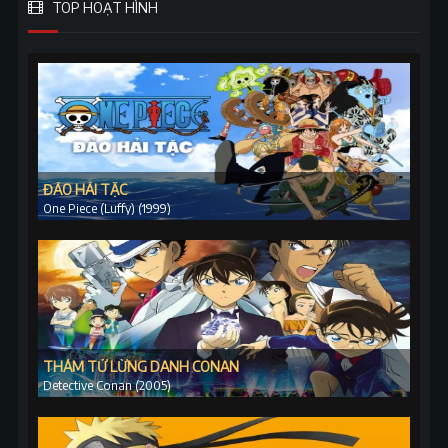
TOP HOẠT HÌNH
ĐẢO HẢI TẶC
One Piece (Luffy) (1999)
THÁM TỬ LỪNG DANH CONAN
Detective Conan (2005)