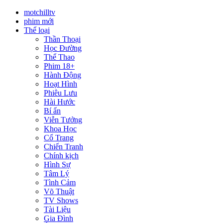
motchilltv
phim mới
Thể loại
Thần Thoại
Học Đường
Thể Thao
Phim 18+
Hành Động
Hoạt Hình
Phiêu Lưu
Hài Hước
Bí ẩn
Viễn Tưởng
Khoa Học
Cổ Trang
Chiến Tranh
Chính kịch
Hình Sự
Tâm Lý
Tình Cảm
Võ Thuật
TV Shows
Tài Liệu
Gia Đình