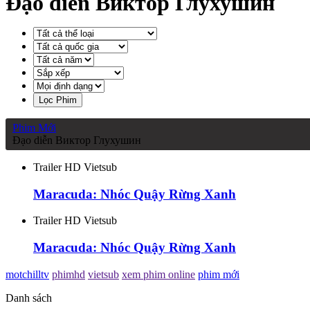
Đạo diễn Виктор Глухушин
Lọc Phim
Phim Mới
Đạo diễn Виктор Глухушин
Trailer HD Vietsub
Maracuda: Nhóc Quậy Rừng Xanh
Trailer HD Vietsub
Maracuda: Nhóc Quậy Rừng Xanh
motchilltv
phimhd
vietsub
xem phim online
phim mới
Danh sách