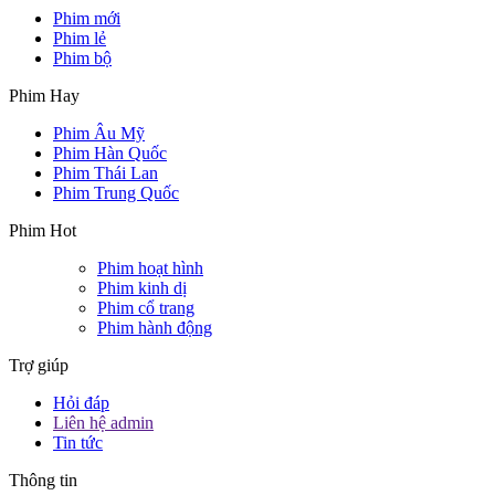
Phim mới
Phim lẻ
Phim bộ
Phim Hay
Phim Âu Mỹ
Phim Hàn Quốc
Phim Thái Lan
Phim Trung Quốc
Phim Hot
Phim hoạt hình
Phim kinh dị
Phim cổ trang
Phim hành động
Trợ giúp
Hỏi đáp
Liên hệ admin
Tin tức
Thông tin