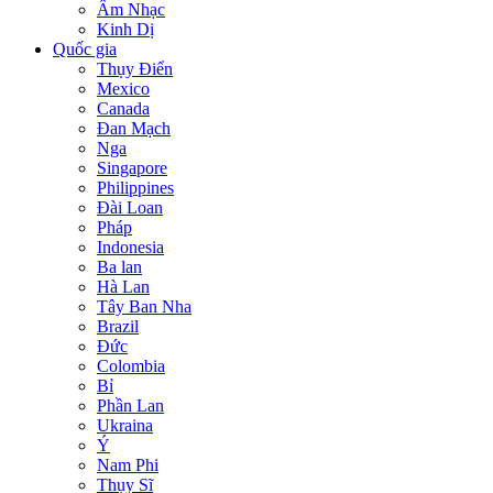
Âm Nhạc
Kinh Dị
Quốc gia
Thụy Điển
Mexico
Canada
Đan Mạch
Nga
Singapore
Philippines
Đài Loan
Pháp
Indonesia
Ba lan
Hà Lan
Tây Ban Nha
Brazil
Đức
Colombia
Bỉ
Phần Lan
Ukraina
Ý
Nam Phi
Thụy Sĩ