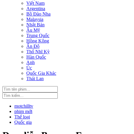
Việt Nam
Argentina
Bồ Đào Nha
Malaysia
Nhật Bản
Âu Mỹ
Trung Quốc
Hồng Kông
Ấn Độ
Thổ Nhĩ Kỳ
Hàn Quốc
Anh
Úc
Quốc Gia Khác
Thái Lan
motchilltv
phim mới
Thể loại
Quốc gia