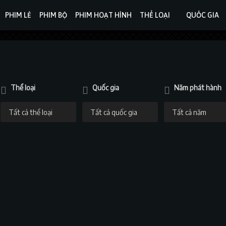
PHIM LẺ
PHIM BỘ
PHIM HOẠT HÌNH
THỂ LOẠI
QUỐC GIA
Thể loại
Quốc gia
Năm phát hành