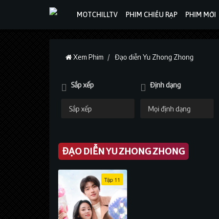
MOTCHILLTV
PHIM CHIẾU RẠP
PHIM MỚI
Xem Phim
Đạo diễn Yu Zhong Zhong
Sắp xếp
Định dạng
ĐẠO DIỄN YU ZHONG ZHONG
Tập 11