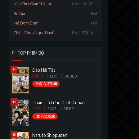
Nếu Thời Gian Trở Lại
Hoàn tất (51/51)
Bố Già
Full
Mộ Đom Đóm
Full
Chiếc Vòng Ngọc Huyết
Hoàn Tất (40/40)
TOP PHIM BỘ
#1
Đảo Hải Tặc
10.0
1999
88880
FHD - VIETSUB
#2
Thám Tử Lừng Danh Conan
7.0
2005
81280
HD - VIETSUB
#3
Naruto Shippuden