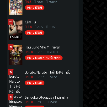
9.5
2007
50847
HD - VIETSUB
#4
Cầm Tù
8.0
2022
31367
HD - VIETSUB
#5
Hậu Cung Như Ý Truyện
10.0
2018
28693
HD - VIETSUB + THUYẾT MINH
#6
Boruto: Naruto Thế Hệ Kế Tiếp
10.0
2017
27857
HD - VIETSUB
#7
Sengoku Otogizōshi InuYasha
10.0
1996
25410