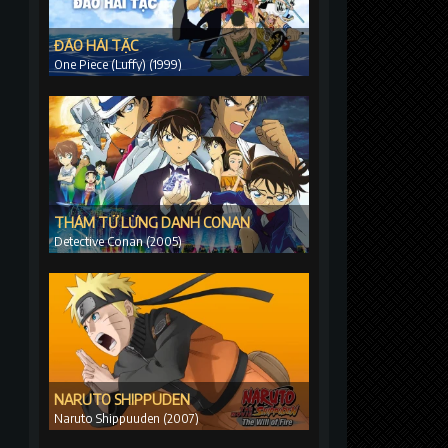
ĐẢO HẢI TẶC
One Piece (Luffy) (1999)
THÁM TỬ LỪNG DANH CONAN
Detective Conan (2005)
NARUTO SHIPPUDEN
Naruto Shippuuden (2007)