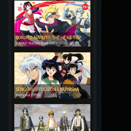
BORUTO: NARUTO THẾ HỆ KẾ TIẾP
Boruto: Naruto Next Generations (2017)
SENGOKU OTOGIZŌSHI INUYASHA
InuYasha (1996)