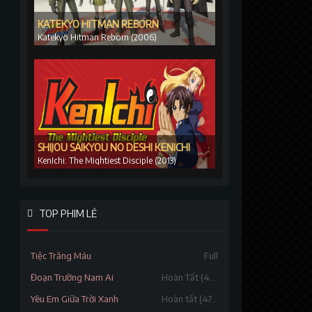
KATEKYO HITMAN REBORN
Katekyo Hitman Reborn (2006)
SHIJOU SAIKYOU NO DESHI KENICHI
KenIchi: The Mightiest Disciple (2013)
TOP PHIM LẺ
Tiệc Trăng Máu
Full
Đoạn Trường Nam Ai
Hoàn Tất (46/46)
Yêu Em Giữa Trời Xanh
Hoàn tất (47/47)