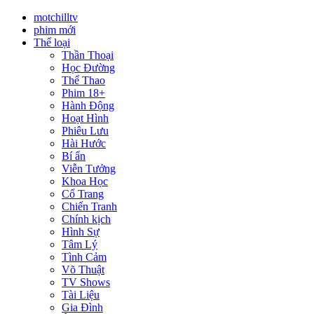
motchilltv
phim mới
Thể loại
Thần Thoại
Học Đường
Thể Thao
Phim 18+
Hành Động
Hoạt Hình
Phiêu Lưu
Hài Hước
Bí ẩn
Viễn Tưởng
Khoa Học
Cổ Trang
Chiến Tranh
Chính kịch
Hình Sự
Tâm Lý
Tình Cảm
Võ Thuật
TV Shows
Tài Liệu
Gia Đình