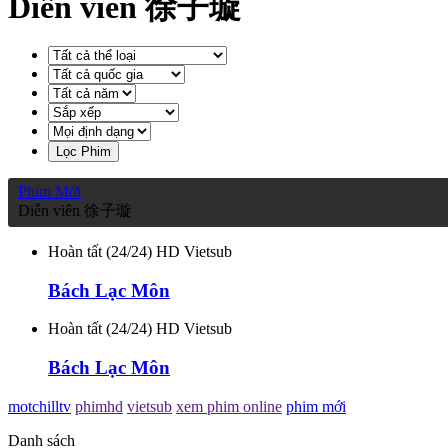
Diễn viên 徐子璇
Lọc Phim
Phim Mới
Diễn viên 徐子璇
Hoàn tất (24/24) HD Vietsub
Bách Lạc Môn
Hoàn tất (24/24) HD Vietsub
Bách Lạc Môn
motchilltv
phimhd
vietsub
xem phim online
phim mới
Danh sách