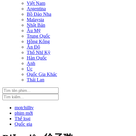
Việt Nam
Argentina
Bồ Đào Nha
Malaysia
Nhật Bản
Âu Mỹ
Trung Quốc
Hồng Kông
Ấn Độ
Thổ Nhĩ Kỳ
Hàn Quốc
Anh
Úc
Quốc Gia Khác
Thái Lan
motchilltv
phim mới
Thể loại
Quốc gia