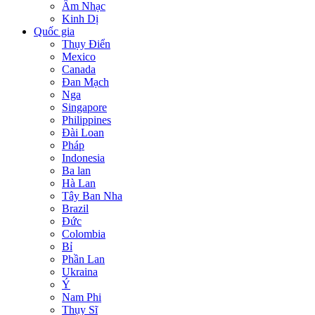
Âm Nhạc
Kinh Dị
Quốc gia
Thụy Điển
Mexico
Canada
Đan Mạch
Nga
Singapore
Philippines
Đài Loan
Pháp
Indonesia
Ba lan
Hà Lan
Tây Ban Nha
Brazil
Đức
Colombia
Bỉ
Phần Lan
Ukraina
Ý
Nam Phi
Thụy Sĩ