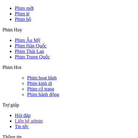
Phim mới
Phim lẻ
Phim bộ
Phim Hay
Phim Âu Mỹ
Phim Hàn Quốc
Phim Thái Lan
Phim Trung Quốc
Phim Hot
Phim hoạt hình
Phim kinh dị
Phim cổ trang
Phim hành động
Trợ giúp
Hỏi đáp
Liên hệ admin
Tin tức
Thông tin