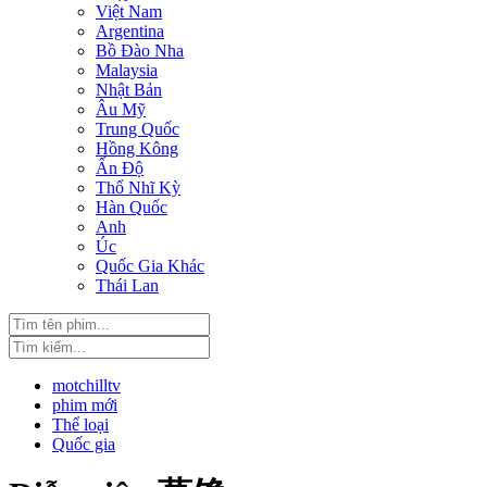
Việt Nam
Argentina
Bồ Đào Nha
Malaysia
Nhật Bản
Âu Mỹ
Trung Quốc
Hồng Kông
Ấn Độ
Thổ Nhĩ Kỳ
Hàn Quốc
Anh
Úc
Quốc Gia Khác
Thái Lan
motchilltv
phim mới
Thể loại
Quốc gia