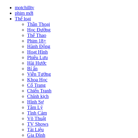
motchilltv
phim mới
Thể loại
Thần Thoại
Học Đường
Thể Thao
Phim 18+
Hành Động
Hoạt Hình
Phiêu Lưu
Hài Hước
Bí ẩn
Viễn Tưởng
Khoa Học
Cổ Trang
Chiến Tranh
Chính kịch
Hình Sự
Tâm Lý
Tình Cảm
Võ Thuật
TV Shows
Tài Liệu
Gia Đình