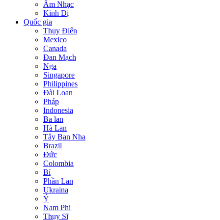
Âm Nhạc
Kinh Dị
Quốc gia
Thụy Điển
Mexico
Canada
Đan Mạch
Nga
Singapore
Philippines
Đài Loan
Pháp
Indonesia
Ba lan
Hà Lan
Tây Ban Nha
Brazil
Đức
Colombia
Bỉ
Phần Lan
Ukraina
Ý
Nam Phi
Thụy Sĩ