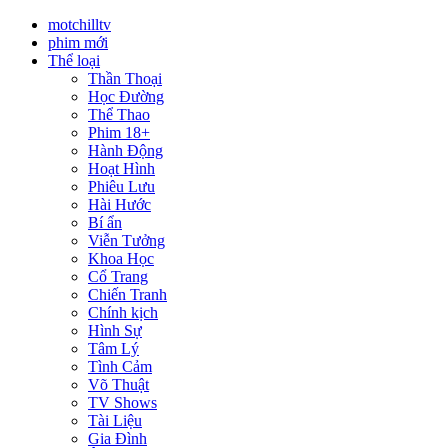
motchilltv
phim mới
Thể loại
Thần Thoại
Học Đường
Thể Thao
Phim 18+
Hành Động
Hoạt Hình
Phiêu Lưu
Hài Hước
Bí ẩn
Viễn Tưởng
Khoa Học
Cổ Trang
Chiến Tranh
Chính kịch
Hình Sự
Tâm Lý
Tình Cảm
Võ Thuật
TV Shows
Tài Liệu
Gia Đình