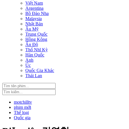
Việt Nam
Argentina
Bồ Đào Nha
Malaysia
Nhật Bản
Âu Mỹ
Trung Quốc
Hồng Kông
Ấn Độ
Thổ Nhĩ Kỳ
Hàn Quốc
Anh
Úc
Quốc Gia Khác
Thái Lan
motchilltv
phim mới
Thể loại
Quốc gia