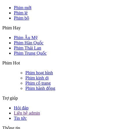
Phim mới
Phim lẻ
Phim bộ
Phim Hay
Phim Âu Mỹ
Phim Hàn Quốc
Phim Thái Lan
Phim Trung Quốc
Phim Hot
Phim hoạt hình
Phim kinh dị
Phim cổ trang
Phim hành động
Trợ giúp
Hỏi đáp
Liên hệ admin
Tin tức
Thông tin