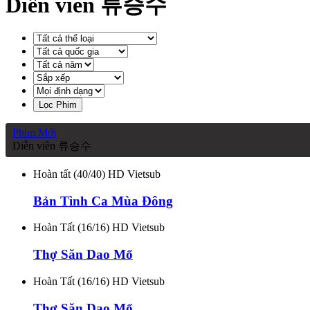
Diễn viên 류승수
Lọc Phim
Phim Mới
Diễn viên 류승수
Hoàn tất (40/40) HD Vietsub
Bản Tình Ca Mùa Đông
Hoàn Tất (16/16) HD Vietsub
Thợ Săn Dao Mổ
Hoàn Tất (16/16) HD Vietsub
Thợ Săn Dao Mổ