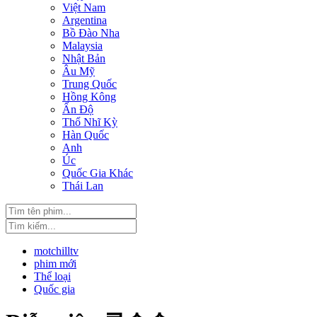
Việt Nam
Argentina
Bồ Đào Nha
Malaysia
Nhật Bản
Âu Mỹ
Trung Quốc
Hồng Kông
Ấn Độ
Thổ Nhĩ Kỳ
Hàn Quốc
Anh
Úc
Quốc Gia Khác
Thái Lan
motchilltv
phim mới
Thể loại
Quốc gia