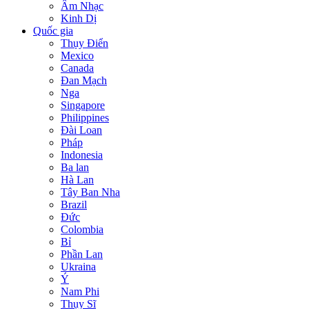
Âm Nhạc
Kinh Dị
Quốc gia
Thụy Điển
Mexico
Canada
Đan Mạch
Nga
Singapore
Philippines
Đài Loan
Pháp
Indonesia
Ba lan
Hà Lan
Tây Ban Nha
Brazil
Đức
Colombia
Bỉ
Phần Lan
Ukraina
Ý
Nam Phi
Thụy Sĩ