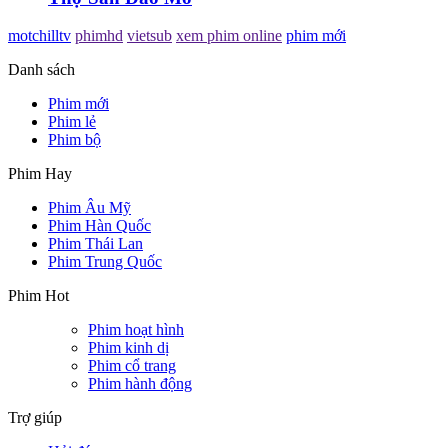
motchilltv
phimhd
vietsub
xem phim online
phim mới
Danh sách
Phim mới
Phim lẻ
Phim bộ
Phim Hay
Phim Âu Mỹ
Phim Hàn Quốc
Phim Thái Lan
Phim Trung Quốc
Phim Hot
Phim hoạt hình
Phim kinh dị
Phim cổ trang
Phim hành động
Trợ giúp