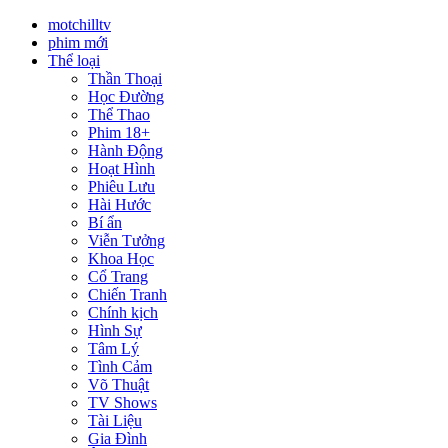
motchilltv
phim mới
Thể loại
Thần Thoại
Học Đường
Thể Thao
Phim 18+
Hành Động
Hoạt Hình
Phiêu Lưu
Hài Hước
Bí ẩn
Viễn Tưởng
Khoa Học
Cổ Trang
Chiến Tranh
Chính kịch
Hình Sự
Tâm Lý
Tình Cảm
Võ Thuật
TV Shows
Tài Liệu
Gia Đình