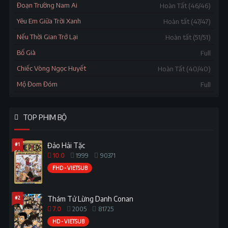
Đoạn Trường Nam Ai
Hoàn Tất (46/46)
Yêu Em Giữa Trời Xanh
Hoàn tất (47/47)
Nếu Thời Gian Trở Lại
Hoàn tất (51/51)
Bố Già
Full
Chiếc Vòng Ngọc Huyết
Hoàn Tất (40/40)
Mộ Đom Đóm
Full
TOP PHIM BỘ
#1
Đảo Hải Tặc
10.0
1999
90371
FHD - VIETSUB
#2
Thám Tử Lừng Danh Conan
7.0
2005
81725
HD - VIETSUB