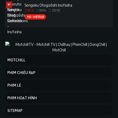
#7
Sengoku Otogizōshi InuYasha
10.0
1996
25750
HD - VIETSUB
MOTCHILL
PHIM CHIẾU RẠP
PHIM LẺ
PHIM HOẠT HÌNH
SITEMAP