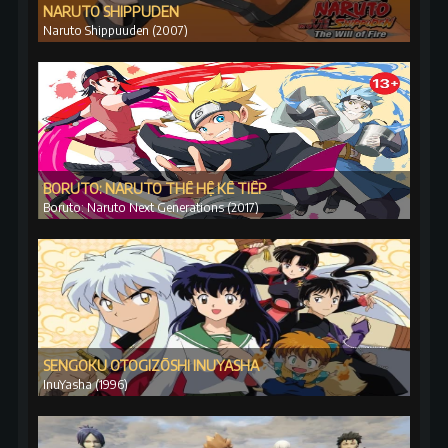
NARUTO SHIPPUDEN
Naruto Shippuuden (2007)
BORUTO: NARUTO THẾ HỆ KẾ TIẾP
Boruto: Naruto Next Generations (2017)
SENGOKU OTOGIZŌSHI INUYASHA
InuYasha (1996)