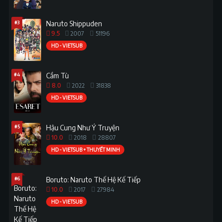
#3
Naruto Shippuden
9.5
2007
51196
HD - VIETSUB
#4
Cầm Tù
8.0
2022
31838
HD - VIETSUB
#5
Hậu Cung Như Ý Truyện
10.0
2018
28807
HD - VIETSUB + THUYẾT MINH
#6
Boruto: Naruto Thế Hệ Kế Tiếp
10.0
2017
27984
HD - VIETSUB