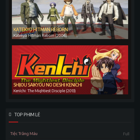
KATEKYO HITMAN REBORN
Katekyo Hitman Reborn (2006)
SHIJOU SAIKYOU NO DESHI KENICHI
KenIchi: The Mightiest Disciple (2013)
TOP PHIM LẺ
Tiệc Trăng Máu
Full