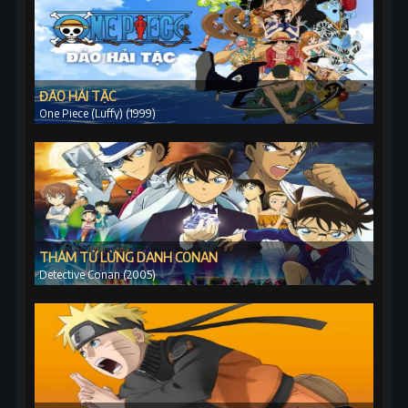
ĐẢO HẢI TẶC
One Piece (Luffy) (1999)
THÁM TỬ LỪNG DANH CONAN
Detective Conan (2005)