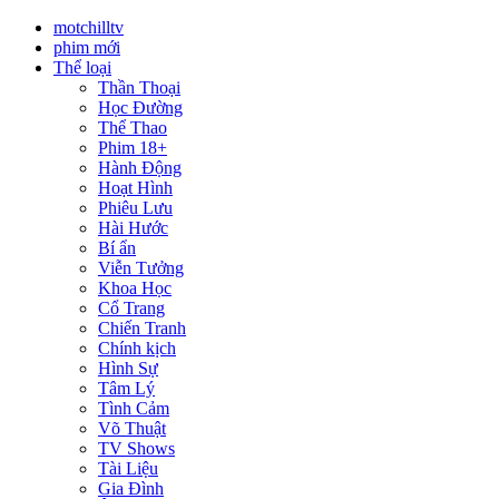
motchilltv
phim mới
Thể loại
Thần Thoại
Học Đường
Thể Thao
Phim 18+
Hành Động
Hoạt Hình
Phiêu Lưu
Hài Hước
Bí ẩn
Viễn Tưởng
Khoa Học
Cổ Trang
Chiến Tranh
Chính kịch
Hình Sự
Tâm Lý
Tình Cảm
Võ Thuật
TV Shows
Tài Liệu
Gia Đình