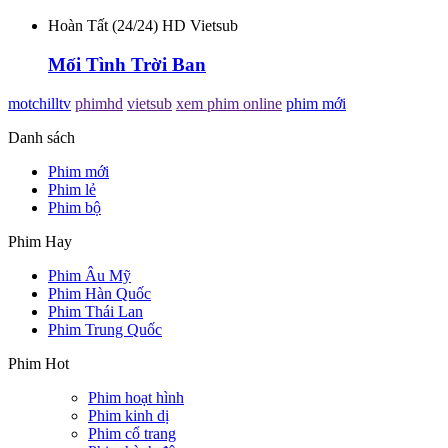
Hoàn Tất (24/24) HD Vietsub
Mối Tình Trời Ban
motchilltv
phimhd
vietsub
xem phim online
phim mới
Danh sách
Phim mới
Phim lẻ
Phim bộ
Phim Hay
Phim Âu Mỹ
Phim Hàn Quốc
Phim Thái Lan
Phim Trung Quốc
Phim Hot
Phim hoạt hình
Phim kinh dị
Phim cổ trang