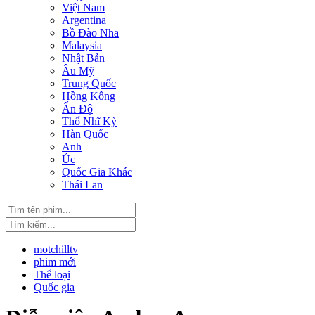
Việt Nam
Argentina
Bồ Đào Nha
Malaysia
Nhật Bản
Âu Mỹ
Trung Quốc
Hồng Kông
Ấn Độ
Thổ Nhĩ Kỳ
Hàn Quốc
Anh
Úc
Quốc Gia Khác
Thái Lan
motchilltv
phim mới
Thể loại
Quốc gia