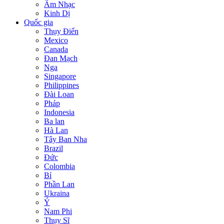
Âm Nhạc
Kinh Dị
Quốc gia
Thụy Điển
Mexico
Canada
Đan Mạch
Nga
Singapore
Philippines
Đài Loan
Pháp
Indonesia
Ba lan
Hà Lan
Tây Ban Nha
Brazil
Đức
Colombia
Bỉ
Phần Lan
Ukraina
Ý
Nam Phi
Thụy Sĩ