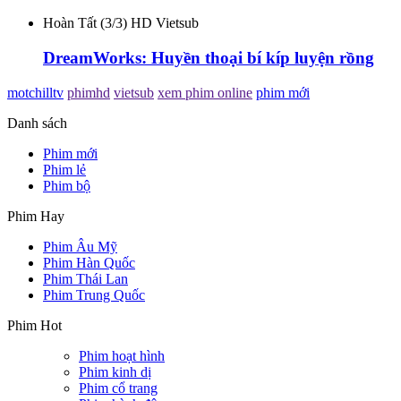
Hoàn Tất (3/3) HD Vietsub
DreamWorks: Huyền thoại bí kíp luyện rồng
motchilltv
phimhd
vietsub
xem phim online
phim mới
Danh sách
Phim mới
Phim lẻ
Phim bộ
Phim Hay
Phim Âu Mỹ
Phim Hàn Quốc
Phim Thái Lan
Phim Trung Quốc
Phim Hot
Phim hoạt hình
Phim kinh dị
Phim cổ trang