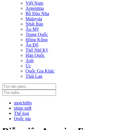
Việt Nam
Argentina
Bồ Đào Nha
Malaysia
Nhật Bản
Âu Mỹ
Trung Quốc
Hồng Kông
Ấn Độ
Thổ Nhĩ Kỳ
Hàn Quốc
Anh
Úc
Quốc Gia Khác
Thái Lan
motchilltv
phim mới
Thể loại
Quốc gia