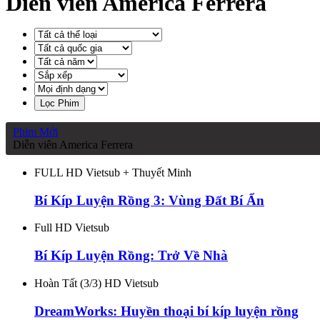
Diễn viên America Ferrera
Lọc Phim
Phim Mới
Diễn viên America Ferrera
FULL HD Vietsub + Thuyết Minh
Bí Kíp Luyện Rồng 3: Vùng Đất Bí Ẩn
Full HD Vietsub
Bí Kíp Luyện Rồng: Trở Về Nhà
Hoàn Tất (3/3) HD Vietsub
DreamWorks: Huyền thoại bí kíp luyện rồng