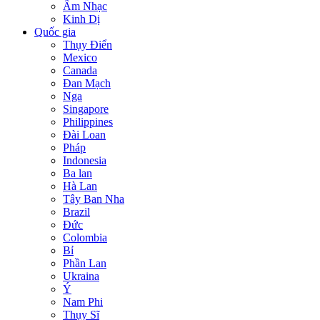
Âm Nhạc
Kinh Dị
Quốc gia
Thụy Điển
Mexico
Canada
Đan Mạch
Nga
Singapore
Philippines
Đài Loan
Pháp
Indonesia
Ba lan
Hà Lan
Tây Ban Nha
Brazil
Đức
Colombia
Bỉ
Phần Lan
Ukraina
Ý
Nam Phi
Thụy Sĩ