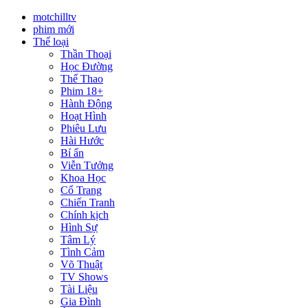
motchilltv
phim mới
Thể loại
Thần Thoại
Học Đường
Thể Thao
Phim 18+
Hành Động
Hoạt Hình
Phiêu Lưu
Hài Hước
Bí ẩn
Viễn Tưởng
Khoa Học
Cổ Trang
Chiến Tranh
Chính kịch
Hình Sự
Tâm Lý
Tình Cảm
Võ Thuật
TV Shows
Tài Liệu
Gia Đình