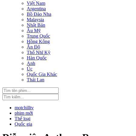
Việt Nam
Argentina
Bồ Đào Nha
Malaysia
Nhật Bản
Âu Mỹ
Trung Quốc
Hồng Kông
Ấn Độ
Thổ Nhĩ Kỳ
Hàn Quốc
Anh
Úc
Quốc Gia Khác
Thái Lan
motchilltv
phim mới
Thể loại
Quốc gia