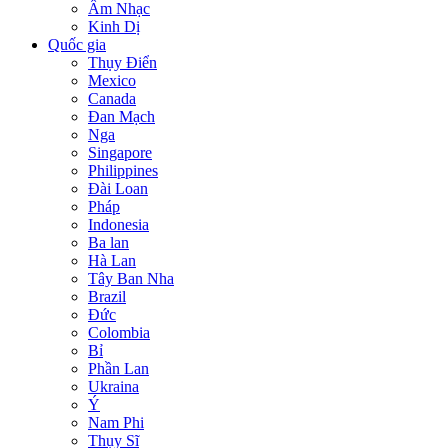
Âm Nhạc
Kinh Dị
Quốc gia
Thụy Điển
Mexico
Canada
Đan Mạch
Nga
Singapore
Philippines
Đài Loan
Pháp
Indonesia
Ba lan
Hà Lan
Tây Ban Nha
Brazil
Đức
Colombia
Bỉ
Phần Lan
Ukraina
Ý
Nam Phi
Thụy Sĩ