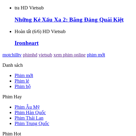
tra HD Vietsub
Những Kẻ Xấu Xa 2: Băng Đảng Quái Kiệt
Hoàn tất (6/6) HD Vietsub
Ironheart
motchilltv
phimhd
vietsub
xem phim online
phim mới
Danh sách
Phim mới
Phim lẻ
Phim bộ
Phim Hay
Phim Âu Mỹ
Phim Hàn Quốc
Phim Thái Lan
Phim Trung Quốc
Phim Hot