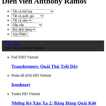
Diễn viên Anthony Ramos
Lọc Phim
Phim Mới
Diễn viên Anthony Ramos
Full FHD Vietsub
Transformers: Quái Thú Trỗi Dậy
Hoàn tất (6/6) HD Vietsub
Ironheart
Trailer HD Vietsub
Những Kẻ Xấu Xa 2: Băng Đảng Quái Kiệt