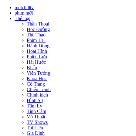
motchilltv
phim mới
Thể loại
Thần Thoại
Học Đường
Thể Thao
Phim 18+
Hành Động
Hoạt Hình
Phiêu Lưu
Hài Hước
Bí ẩn
Viễn Tưởng
Khoa Học
Cổ Trang
Chiến Tranh
Chính kịch
Hình Sự
Tâm Lý
Tình Cảm
Võ Thuật
TV Shows
Tài Liệu
Gia Đình