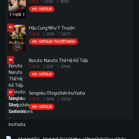
8.0
2022
31813
HD - VIETSUB
#5
Hậu Cung Như Ý Truyện
10.0
2018
28771
HD - VIETSUB + THUYẾT MINH
#6
Boruto: Naruto Thế Hệ Kế Tiếp
10.0
2017
27955
HD - VIETSUB
#7
Sengoku Otogizōshi InuYasha
10.0
1996
25729
HD - VIETSUB