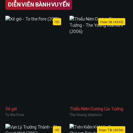
DIỄN VIÊN BÀNH VU YẾN
HD
Hoàn tất (43/43)
Xé gió
Thiếu Niên Dương Gia Tướng
To the Fore
The Young Warriors
HD
Hoàn Tất (34/34)