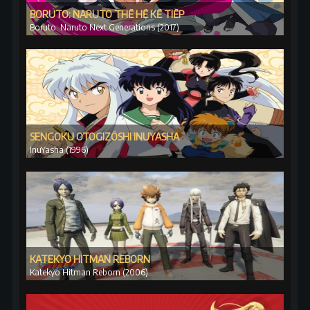
BORUTO: NARUTO THẾ HỆ KẾ TIẾP
Boruto: Naruto Next Generations (2017)
SENGOKU OTOGIZŌSHI INUYASHA
InuYasha (1996)
KATEKYO HITMAN REBORN
Katekyo Hitman Reborn (2006)