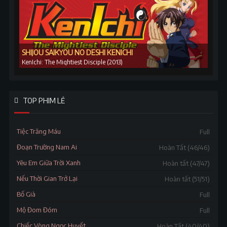
SHIJOU SAIKYOU NO DESHI KENICHI
KenIchi: The Mightiest Disciple (2013)
TOP PHIM LẺ
Tiệc Trăng Máu
Full
Đoạn Trường Nam Ai
Hoàn Tất (46/46)
Yêu Em Giữa Trời Xanh
Hoàn tất (47/47)
Nếu Thời Gian Trở Lại
Hoàn tất (51/51)
Bố Già
Full
Mộ Đom Đóm
Full
Chiếc Vòng Ngọc Huyết
Hoàn Tất (40/40)