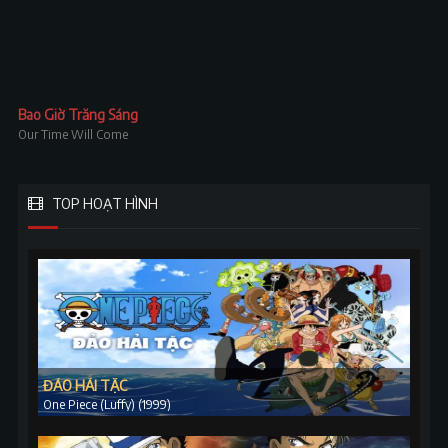
Bao Giờ Trăng Sáng
Our Time Will Come
TOP HOẠT HÌNH
ĐẢO HẢI TẶC
One Piece (Luffy) (1999)