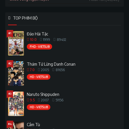
TOP PHIM BỘ
#1
Đảo Hải Tặc
10.0
1999
89432
FHD - VIETSUB
#2
Thám Tử Lừng Danh Conan
7.0
2005
81656
HD - VIETSUB
#3
Naruto Shippuden
9.5
2007
51156
HD - VIETSUB
#4
Cầm Tù