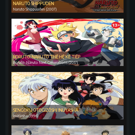
NARUTO SHIPPUDEN
Naruto Shippuuden (2007)
BORUTO: NARUTO THẾ HỆ KẾ TIẾP
Boruto: Naruto Next Generations (2017)
SENGOKU OTOGIZŌSHI INUYASHA
InuYasha (1996)