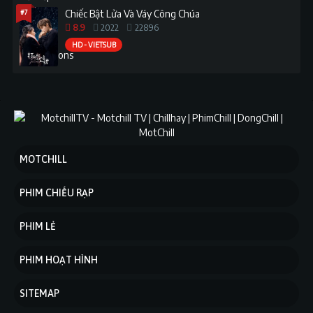
#7
Chiếc Bật Lửa Và Váy Công Chúa
8.9
2022
22896
HD - VIETSUB
MOTCHILL
PHIM CHIẾU RẠP
PHIM LẺ
PHIM HOẠT HÌNH
SITEMAP