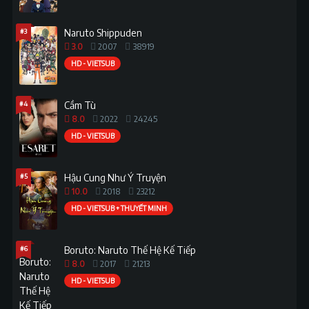
#3
Naruto Shippuden
3.0
2007
38919
HD - VIETSUB
#4
Cầm Tù
8.0
2022
24245
HD - VIETSUB
#5
Hậu Cung Như Ý Truyện
10.0
2018
23212
HD - VIETSUB + THUYẾT MINH
#6
Boruto: Naruto Thế Hệ Kế Tiếp
8.0
2017
21213
HD - VIETSUB