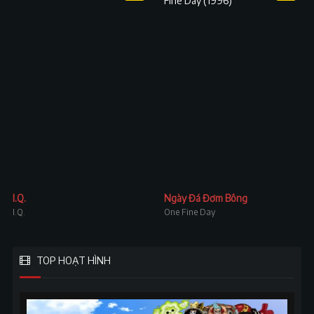
I.Q.
Ngày Đá Đơm Bông
I.Q.
One Fine Day
TOP HOẠT HÌNH