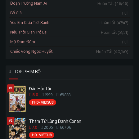
Đoạn Trường Nam Ai
Hoàn Tất (46/46)
Bố Già
Full
Yêu Em Giữa Trời Xanh
Hoàn tất (47/47)
Nếu Thời Gian Trở Lại
Hoàn tất (51/51)
Mộ Đom Đóm
Full
Chiếc Vòng Ngọc Huyết
Hoàn Tất (40/40)
TOP PHIM BỘ
#1
Đảo Hải Tặc
8.0
1999
69838
FHD - VIETSUB
#2
Thám Tử Lừng Danh Conan
7.0
2005
60706
HD - VIETSUB