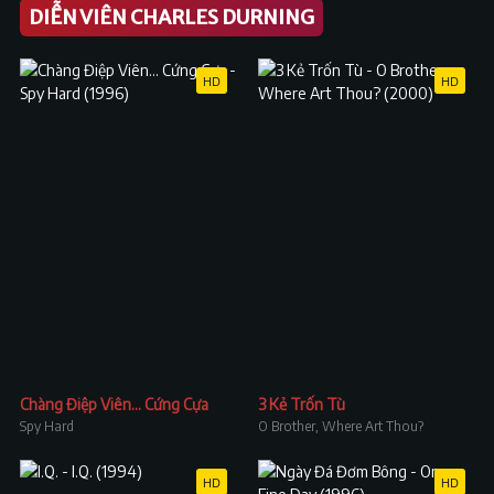
DIỄN VIÊN CHARLES DURNING
HD
HD
Chàng Điệp Viên... Cứng Cựa
3 Kẻ Trốn Tù
Spy Hard
O Brother, Where Art Thou?
HD
HD