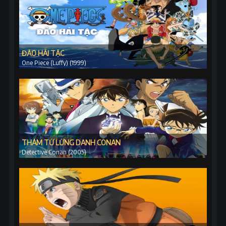
ĐẢO HẢI TẶC
One Piece (Luffy) (1999)
THÁM TỬ LỪNG DANH CONAN
Detective Conan (2005)