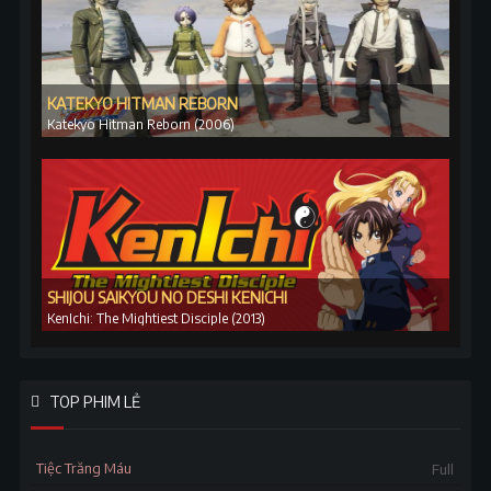
KATEKYO HITMAN REBORN
Katekyo Hitman Reborn (2006)
SHIJOU SAIKYOU NO DESHI KENICHI
KenIchi: The Mightiest Disciple (2013)
TOP PHIM LẺ
Tiệc Trăng Máu
Full